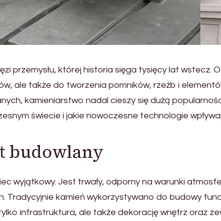
zi przemysłu, której historia sięga tysięcy lat wstecz.
w, ale także do tworzenia pomników, rzeźb i elementó
h, kamieniarstwo nadal cieszy się dużą popularnością i
zesnym świecie i jakie nowoczesne technologie wpływ
t budowlany
c wyjątkowy. Jest trwały, odporny na warunki atmosfer
ach. Tradycyjnie kamień wykorzystywano do budowy fu
ko infrastruktura, ale także dekorację wnętrz oraz ze