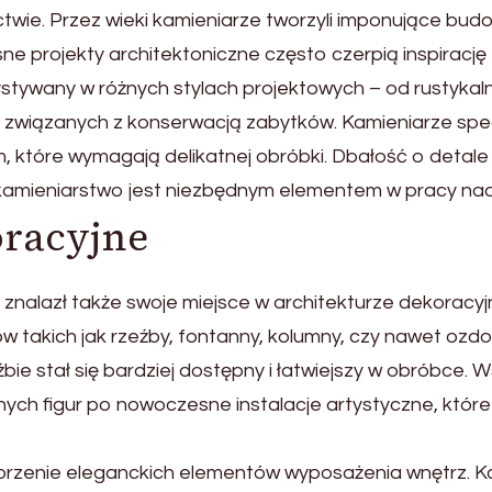
ie. Przez wieki kamieniarze tworzyli imponujące budo
zesne projekty architektoniczne często czerpią inspiracj
ywany w różnych stylach projektowych – od rustykalnyc
 związanych z konserwacją zabytków. Kamieniarze specj
które wymagają delikatnej obróbki. Dbałość o detale o
kamieniarstwo jest niezbędnym elementem w pracy nad
oracyjne
nalazł także swoje miejsce w architekturze dekoracy
takich jak rzeźby, fontanny, kolumny, czy nawet ozdob
źbie stał się bardziej dostępny i łatwiejszy w obróbc
ch figur po nowoczesne instalacje artystyczne, które 
orzenie eleganckich elementów wyposażenia wnętrz. Ka