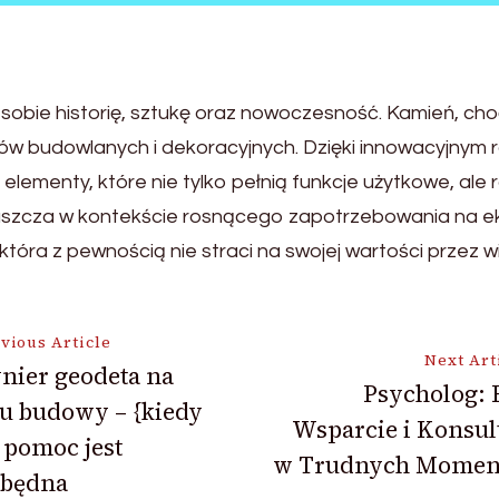
 sobie historię, sztukę oraz nowoczesność. Kamień, ch
łów budowlanych i dekoracyjnych. Dzięki innowacyjnym
elementy, które nie tylko pełnią funkcje użytkowe, ale 
łaszcza w kontekście rosnącego zapotrzebowania na ek
tóra z pewnością nie straci na swojej wartości przez wie
vious Article
Next Art
nier geodeta na
Psycholog: 
u budowy – {kiedy
ion
Wsparcie i Konsul
 pomoc jest
w Trudnych Momen
zbędna