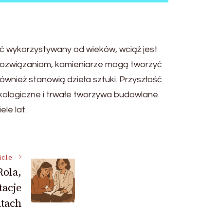
oć wykorzystywany od wieków, wciąż jest
 rozwiązaniom, kamieniarze mogą tworzyć
również stanowią dzieła sztuki. Przyszłość
ologiczne i trwałe tworzywa budowlane.
le lat.
icle
Rola,
tacje
tach