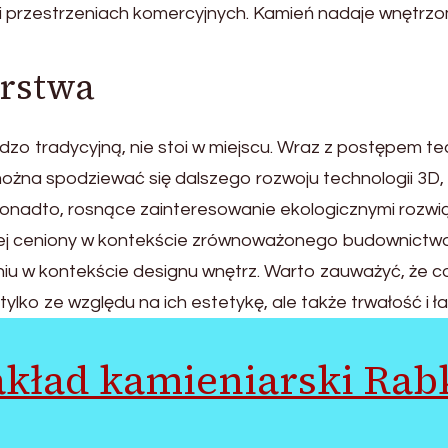
i przestrzeniach komercyjnych. Kamień nadaje wnętrzo
arstwa
dzo tradycyjną, nie stoi w miejscu. Wraz z postępem te
można spodziewać się dalszego rozwoju technologii 3D,
Ponadto, rosnące zainteresowanie ekologicznymi rozwią
ziej ceniony w kontekście zrównoważonego budownictwa
iu w kontekście designu wnętrz. Warto zauważyć, że co
lko ze względu na ich estetykę, ale także trwałość i ł
akład kamieniarski Rab