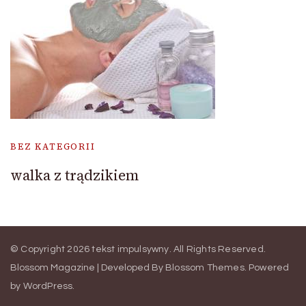
BEZ KATEGORII
walka z trądzikiem
© Copyright 2026
tekst impulsywny
. All Rights Reserved.
Blossom Magazine | Developed By
Blossom Themes
.
Powered
by
WordPress
.